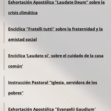
Exhortación Apostólica "Laudate Deum" sobre la
crisis climática
Encíclica "Fratelli tutti" sobre la fraternidad y la
amistad social
Encíclica ‘Laudato si', sobre el cuidado de la casa
común’
Instrucción Pastoral "Iglesia, servidora de los
pobres"
Exhortación Apostólica
"Evangelii Gaudium
"