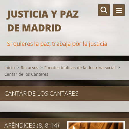
JUSTICIA Y PAZ
DE MADRID
Si quieres la paz, trabaja por la justicia
Inicio
>
Recursos
>
Fuentes bíblicas de la doctrina social
>
Cantar de los Cantares
CANTAR DE LOS CANTARES
APÉNDICES (8, 8-14)