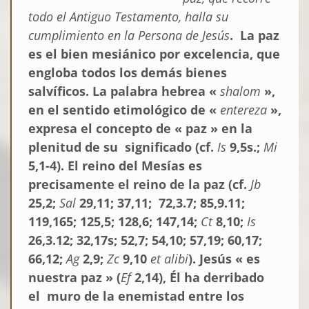
todo el Antiguo Testamento, halla su
cumplimiento en la Persona de Jesús
. La paz
es el bien mesiánico por excelencia, que
engloba todos los demás bienes
salvíficos. La palabra hebrea «
shalom
»,
en el sentido etimológico de «
entereza
»,
expresa el concepto de « paz » en la
plenitud de su significado (cf.
Is
9,5s.;
Mi
5,1-4). El reino del Mesías es
precisamente el reino de la paz (cf.
Jb
25,2;
Sal
29,11; 37,11; 72,3.7; 85,9.11;
119,165; 125,5; 128,6; 147,14;
Ct
8,10;
Is
26,3.12; 32,17s; 52,7; 54,10; 57,19; 60,17;
66,12;
Ag
2,9;
Zc
9,10
et alibi
). Jesús « es
nuestra paz » (
Ef
2,14), Él ha derribado
el muro de la enemistad entre los