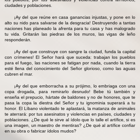
ciudades y poblaciones.
¡Ay del que reúne en casa ganancias injustas, y pone en lo
alto su nido para salvarse de la desgracia! Destruyendo a tantas
naciones has planeado la afrenta para tu casa y has malogrado
tu vida. Gritarán las piedras de los muros, las vigas de leño
responderán.
¡Ay del que construye con sangre la ciudad, funda la capital
con crímenes! El Señor hará que suceda: trabajan los pueblos
para el fuego, las naciones se fatigan por nada, cuando la tierra
esté llena del conocimiento del Señor glorioso, como las aguas
cubren el mar.
¡Ay del que emborracha a su prójimo, lo embriaga con una
copa drogada, para remirarlo desnudo! Bebe tú también y
enseña el prepucio, hártate de baldones y no de honores, que te
pasa la copa la diestra del Señor y tu ignominia superará a tu
honor. El Líbano violentado te aplastará, la matanza de animales
te aterrará: por tus asesinatos y violencias en países, ciudades y
poblaciones. ¿De qué le sirve al ídolo que lo talle el artífice, si es
una imagen, un maestro de mentiras? ¿De qué al artífice confiar
en su obra o fabricar ídolos mudos?