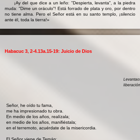
¡Ay del que dice a un leño: "Despierta, levanta", a la piedra
muda: "Dime un oráculo"! Está forrado de plata y oro, por dentro
no tiene alma. Pero el Señor está en su santo templo, ¡silencio
ante él, toda la tierra!»
Habacuc 3, 2-4.13a.15-19: Juicio de Dios
Levantaos
liberació
Señor, he oído tu fama,
me ha impresionado tu obra.
En medio de los años, realízala;
en medio de los años, manifiéstala;
en el terremoto, acuérdate de la misericordia.
El Señor viene de Temán;