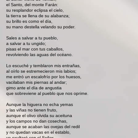
el Santo, del monte Farán:
su resplandor eclipsa el cielo,
la tierra se llena de su alabanza;
su brillo es como el día,
su mano destella velando su poder.
Sales a salvar a tu pueblo,
a salvar a tu ungido;
pisas el mar con tus caballos,
revolviendo las aguas del océano.
Lo escuché y temblaron mis entrañas,
al oírlo se estremecieron mis labios;
me entró un escalofrío por los huesos,
vacilaban mis piernas al andar;
gimo ante el día de angustia
que sobreviene al pueblo que nos oprime.
Aunque la higuera no echa yemas
y las viñas no tienen fruto,
aunque el olivo olvida su aceituna
y los campos no dan cosechas,
aunque se acaban las ovejas del redil
y no quedan vacas en el establo,
yo exultaré con el Señor,