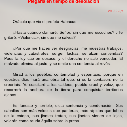
Plegaria en tiempo de desolación
Ha 1,2-2,4
Oráculo que vio el profeta Habacuc:
¿Hasta cuándo clamaré, Señor, sin que me escuches? ¿Te
gritaré: «Violencia», sin que me salves?
¿Por qué me haces ver desgracias, me muestras trabajos,
violencias y catástrofes, surgen luchas, se alzan contiendas?
Pues la ley cae en desuso, y el derecho no sale vencedor. El
malvado elimina al justo, y se emite una sentencia al revés.
Mirad a los pueblos, contemplad y espantaos, porque en
vuestros días hará una obra tal que, si os la contasen, no la
creeríais. Yo suscitaré a los caldeos, pueblo cruel y veloz, que
recorrerá la anchura de la tierra para conquistar territorios
ajenos.
Es funesto y terrible, dicta sentencia y condenación. Sus
caballos son más veloces que panteras, más rápidos que lobos
de la estepa, sus jinetes trotan, sus jinetes vienen de lejos,
volarán como rauda águila sobre la presa.