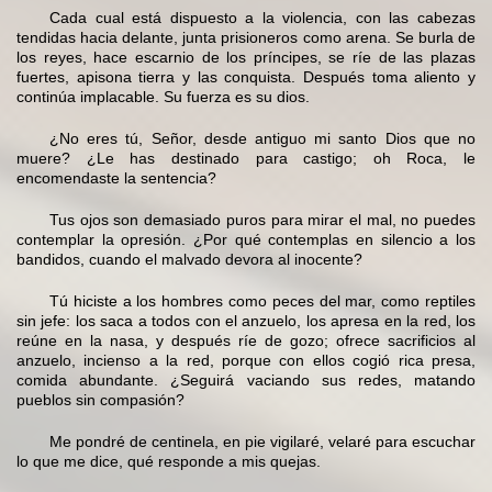
Cada cual está dispuesto a la violencia, con las cabezas
tendidas hacia delante, junta prisioneros como arena. Se burla de
los reyes, hace escarnio de los príncipes, se ríe de las plazas
fuertes, apisona tierra y las conquista. Después toma aliento y
continúa implacable. Su fuerza es su dios.
¿No eres tú, Señor, desde antiguo mi santo Dios que no
muere? ¿Le has destinado para castigo; oh Roca, le
encomendaste la sentencia?
Tus ojos son demasiado puros para mirar el mal, no puedes
contemplar la opresión. ¿Por qué contemplas en silencio a los
bandidos, cuando el malvado devora al inocente?
Tú hiciste a los hombres como peces del mar, como reptiles
sin jefe: los saca a todos con el anzuelo, los apresa en la red, los
reúne en la nasa, y después ríe de gozo; ofrece sacrificios al
anzuelo, incienso a la red, porque con ellos cogió rica presa,
comida abundante. ¿Seguirá vaciando sus redes, matando
pueblos sin compasión?
Me pondré de centinela, en pie vigilaré, velaré para escuchar
lo que me dice, qué responde a mis quejas.