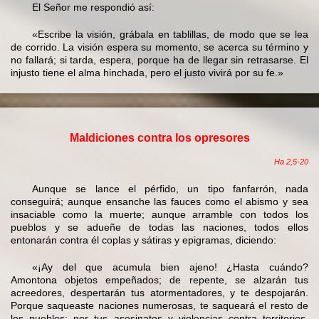
El Señor me respondió así:
«Escribe la visión, grábala en tablillas, de modo que se lea
de corrido. La visión espera su momento, se acerca su término y
no fallará; si tarda, espera, porque ha de llegar sin retrasarse. El
injusto tiene el alma hinchada, pero el justo vivirá por su fe.»
Maldiciones contra los opresores
Ha 2,5-20
Aunque se lance el pérfido, un tipo fanfarrón, nada
conseguirá; aunque ensanche las fauces como el abismo y sea
insaciable como la muerte; aunque arramble con todos los
pueblos y se adueñe de todas las naciones, todos ellos
entonarán contra él coplas y sátiras y epigramas, diciendo:
«¡Ay del que acumula bien ajeno! ¿Hasta cuándo?
Amontona objetos empeñados; de repente, se alzarán tus
acreedores, despertarán tus atormentadores, y te despojarán.
Porque saqueaste naciones numerosas, te saqueará el resto de
los pueblos; por tus asesinatos y violencias contra territorios,