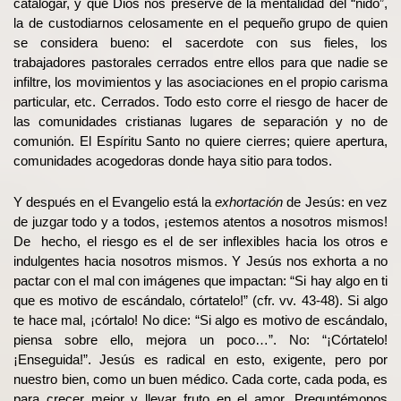
catalogar, y que Dios nos preserve de la mentalidad del “nido”,
la de custodiarnos celosamente en el pequeño grupo de quien
se considera bueno: el sacerdote con sus fieles, los
trabajadores pastorales cerrados entre ellos para que nadie se
infiltre, los movimientos y las asociaciones en el propio carisma
particular, etc. Cerrados. Todo esto corre el riesgo de hacer de
las comunidades cristianas lugares de separación y no de
comunión. El Espíritu Santo no quiere cierres; quiere apertura,
comunidades acogedoras donde haya sitio para todos.
Y después en el Evangelio está la
exhortación
de Jesús: en vez
de juzgar todo y a todos, ¡estemos atentos a nosotros mismos!
De hecho, el riesgo es el de ser inflexibles hacia los otros e
indulgentes hacia nosotros mismos. Y Jesús nos exhorta a no
pactar con el mal con imágenes que impactan: “Si hay algo en ti
que es motivo de escándalo, córtatelo!” (cfr. vv. 43-48). Si algo
te hace mal, ¡córtalo! No dice: “Si algo es motivo de escándalo,
piensa sobre ello, mejora un poco…”. No: “¡Córtatelo!
¡Enseguida!”. Jesús es radical en esto, exigente, pero por
nuestro bien, como un buen médico. Cada corte, cada poda, es
para crecer mejor y llevar fruto en el amor. Preguntémonos