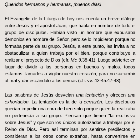
Queridos hermanos y hermanas, ¡buenos días!
El Evangelio de la Liturgia de hoy nos cuenta un breve diálogo
entre Jesús y el apóstol Juan, que habla en nombre de todo el
grupo de discípulos. Habían visto un hombre que expulsaba
demonios en nombre del Señor, pero se lo impidieron porque no
formaba parte de su grupo. Jesús, a este punto, les invita a no
obstaculizar a quien trabaja por el bien, porque contribuye a
realizar el proyecto de Dios (cfr.
Mc
9,38-41). Luego advierte: en
lugar de dividir a las personas en buenos y malos, todos
estamos llamados a vigilar nuestro corazón, para no sucumbir
al mal y dar escándalo a los demás (cfr. vv. 42-45.47-48).
Las palabras de Jesús desvelan
una tentación
y ofrecen
una
exhortación
. La tentación es la de la
cerrazón
. Los discípulos
querían impedir una obra de bien solo porque quien la realizaba
no pertenecía a su grupo. Piensan que tienen “la exclusiva
sobre Jesús” y que son los únicos autorizados a trabajar por el
Reino de Dios. Pero así terminan por sentirse predilectos y
consideran a los otros como extraños, hasta convertirse en