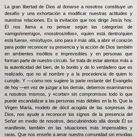
La gran libertad de Dios al donarse a nosotros constituye un
desafío y una exhortación a modificar nuestras actitudes y
nuestras relaciones. Es la invitación que nos dirige Jesús hoy.
Él nos llama a no pensar según las categorías de
«amigo/enemigo», «nosotros/ellos», «quien está dentro/quien
está fuera», «mío/tuyo», sino para ir más allá, a abrir el corazón
para poder reconocer su presencia y la acción de Dios también
en ambientes insólitos e imprevisibles y en personas que
forman parte de nuestro círculo. Se trata de estar atentos más a
la autenticidad del bien, de lo bonito y de lo verdadero que es
realizado, que no al nombre y a la procedencia de quien lo
cumple. Y —como nos sugiere la parte restante del Evangelio
de hoy —en vez de juzgar a los demás, debemos examinarnos
a nosotros mismos, y «cortar» sin compromisos todo lo que
puede escandalizar a las personas más débiles en la fe. Que la
Virgen María, modelo de dócil acogida de las sorpresas de
Dios, nos ayude a reconocer los signos de la presencia del
Señor en medio de nosotros, descubriéndolo allá donde Él se
manifieste, también en las situaciones más impensables y
raras. Que nos enseñe a amar nuestra comunidad sin envidias