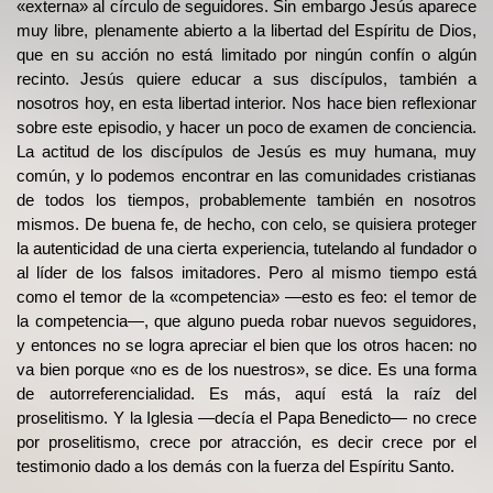
«externa» al círculo de seguidores. Sin embargo Jesús aparece
muy libre, plenamente abierto a la libertad del Espíritu de Dios,
que en su acción no está limitado por ningún confín o algún
recinto. Jesús quiere educar a sus discípulos, también a
nosotros hoy, en esta libertad interior. Nos hace bien reflexionar
sobre este episodio, y hacer un poco de examen de conciencia.
La actitud de los discípulos de Jesús es muy humana, muy
común, y lo podemos encontrar en las comunidades cristianas
de todos los tiempos, probablemente también en nosotros
mismos. De buena fe, de hecho, con celo, se quisiera proteger
la autenticidad de una cierta experiencia, tutelando al fundador o
al líder de los falsos imitadores. Pero al mismo tiempo está
como el temor de la «competencia» —esto es feo: el temor de
la competencia—, que alguno pueda robar nuevos seguidores,
y entonces no se logra apreciar el bien que los otros hacen: no
va bien porque «no es de los nuestros», se dice. Es una forma
de autorreferencialidad. Es más, aquí está la raíz del
proselitismo. Y la Iglesia —decía el Papa Benedicto— no crece
por proselitismo, crece por atracción, es decir crece por el
testimonio dado a los demás con la fuerza del Espíritu Santo.