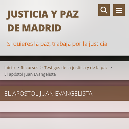
JUSTICIA Y PAZ
DE MADRID
Si quieres la paz, trabaja por la justicia
Inicio
>
Recursos
>
Testigos de la justicia y de la paz
>
El apóstol Juan Evangelista
EL APÓSTOL JUAN EVANGELISTA