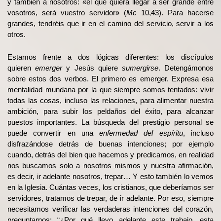
y también a nosotros: «el que quiera llegar a ser grande entre
vosotros, será vuestro servidor» (
Mc
10,43). Para hacerse
grandes, tendréis que ir en el camino del servicio, servir a los
otros.
Estamos frente a dos lógicas diferentes: los discípulos
quieren
emerger
y Jesús quiere
sumergirse
. Detengámonos
sobre estos dos verbos. El primero es emerger. Expresa esa
mentalidad mundana por la que siempre somos tentados: vivir
todas las cosas, incluso las relaciones, para alimentar nuestra
ambición, para subir los peldaños del éxito, para alcanzar
puestos importantes. La búsqueda del prestigio personal se
puede convertir en una
enfermedad del espíritu
, incluso
disfrazándose detrás de buenas intenciones; por ejemplo
cuando, detrás del bien que hacemos y predicamos, en realidad
nos buscamos solo a nosotros mismos y nuestra afirmación,
es decir, ir adelante nosotros, trepar… Y esto también lo vemos
en la Iglesia. Cuántas veces, los cristianos, que deberíamos ser
servidores, tratamos de trepar, de ir adelante. Por eso, siempre
necesitamos verificar las verdaderas intenciones del corazón,
preguntarnos: “¿Por qué llevo adelante este trabajo, esta