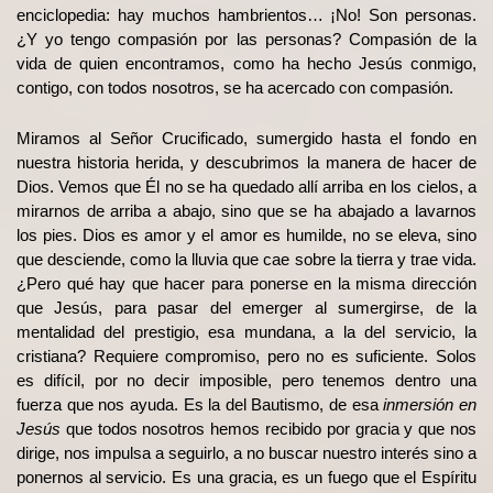
enciclopedia: hay muchos hambrientos… ¡No! Son personas.
¿Y yo tengo compasión por las personas? Compasión de la
vida de quien encontramos, como ha hecho Jesús conmigo,
contigo, con todos nosotros, se ha acercado con compasión.
Miramos al Señor Crucificado, sumergido hasta el fondo en
nuestra historia herida, y descubrimos la manera de hacer de
Dios. Vemos que Él no se ha quedado allí arriba en los cielos, a
mirarnos de arriba a abajo, sino que se ha abajado a lavarnos
los pies. Dios es amor y el amor es humilde, no se eleva, sino
que desciende, como la lluvia que cae sobre la tierra y trae vida.
¿Pero qué hay que hacer para ponerse en la misma dirección
que Jesús, para pasar del emerger al sumergirse, de la
mentalidad del prestigio, esa mundana, a la del servicio, la
cristiana? Requiere compromiso, pero no es suficiente. Solos
es difícil, por no decir imposible, pero tenemos dentro una
fuerza que nos ayuda. Es la del Bautismo, de esa
inmersión en
Jesús
que todos nosotros hemos recibido por gracia y que nos
dirige, nos impulsa a seguirlo, a no buscar nuestro interés sino a
ponernos al servicio. Es una gracia, es un fuego que el Espíritu