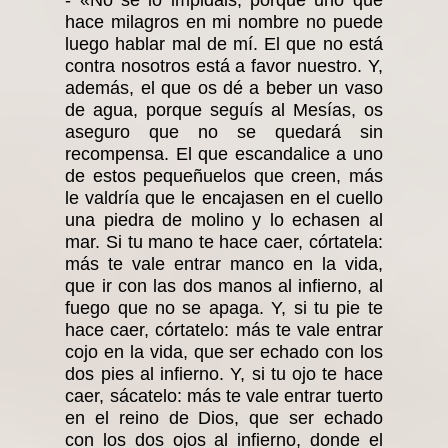
- «No se lo impidáis, porque uno que
hace milagros en mi nombre no puede
luego hablar mal de mí. El que no está
contra nosotros está a favor nuestro. Y,
además, el que os dé a beber un vaso
de agua, porque seguís al Mesías, os
aseguro que no se quedará sin
recompensa. El que escandalice a uno
de estos pequeñuelos que creen, más
le valdría que le encajasen en el cuello
una piedra de molino y lo echasen al
mar. Si tu mano te hace caer, córtatela:
más te vale entrar manco en la vida,
que ir con las dos manos al infierno, al
fuego que no se apaga. Y, si tu pie te
hace caer, córtatelo: más te vale entrar
cojo en la vida, que ser echado con los
dos pies al infierno. Y, si tu ojo te hace
caer, sácatelo: más te vale entrar tuerto
en el reino de Dios, que ser echado
con los dos ojos al infierno, donde el