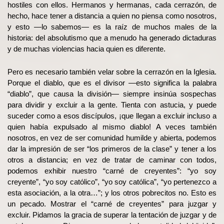
hostiles con ellos. Hermanos y hermanas, cada cerrazón, de
hecho, hace tener a distancia a quien no piensa como nosotros,
y esto —lo sabemos— es la raíz de muchos males de la
historia: del absolutismo que a menudo ha generado dictaduras
y de muchas violencias hacia quien es diferente.
Pero es necesario también velar sobre la cerrazón en la Iglesia.
Porque el diablo, que es el divisor —esto significa la palabra
“diablo”, que causa la división— siempre insinúa sospechas
para dividir y excluir a la gente. Tienta con astucia, y puede
suceder como a esos discípulos, ¡que llegan a excluir incluso a
quien había expulsado al mismo diablo! A veces también
nosotros, en vez de ser comunidad humilde y abierta, podemos
dar la impresión de ser “los primeros de la clase” y tener a los
otros a distancia; en vez de tratar de caminar con todos,
podemos exhibir nuestro “carné de creyentes”: “yo soy
creyente”, “yo soy católico”, “yo soy católica”, “yo pertenezco a
esta asociación, a la otra…”; y los otros pobrecitos no. Esto es
un pecado. Mostrar el “carné de creyentes” para juzgar y
excluir. Pidamos la gracia de superar la tentación de juzgar y de