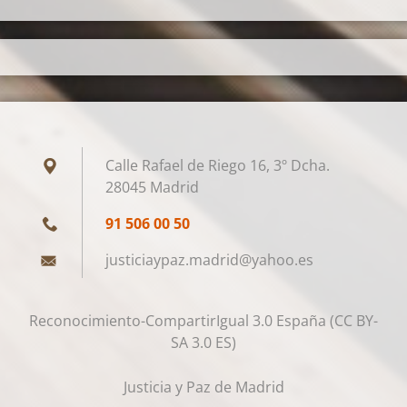
Calle Rafael de Riego 16, 3º Dcha.
28045 Madrid
91 506 00 50
justicia
ypaz.mad
rid@yaho
o.es
Reconocimiento-CompartirIgual 3.0 España (CC BY-
SA 3.0 ES)
Justicia y Paz de Madrid