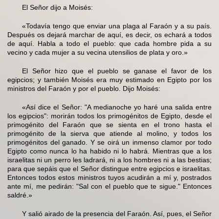
El Señor dijo a Moisés:
«Todavía tengo que enviar una plaga al Faraón y a su país.
Después os dejará marchar de aquí, es decir, os echará a todos
de aquí. Habla a todo el pueblo: que cada hombre pida a su
vecino y cada mujer a su vecina utensilios de plata y oro.»
El Señor hizo que el pueblo se ganase el favor de los
egipcios; y también Moisés era muy estimado en Egipto por los
ministros del Faraón y por el pueblo. Dijo Moisés:
«Así dice el Señor: "A medianoche yo haré una salida entre
los egipcios": morirán todos los primogénitos de Egipto, desde el
primogénito del Faraón que se sienta en el trono hasta el
primogénito de la sierva que atiende al molino, y todos los
primogénitos del ganado. Y se oirá un inmenso clamor por todo
Egipto como nunca lo ha habido ni lo habrá. Mientras que a los
israelitas ni un perro les ladrará, ni a los hombres ni a las bestias;
para que sepáis que el Señor distingue entre egipcios e israelitas.
Entonces todos estos ministros tuyos acudirán a mí y, postrados
ante mí, me pedirán: "Sal con el pueblo que te sigue." Entonces
saldré.»
Y salió airado de la presencia del Faraón. Así, pues, el Señor