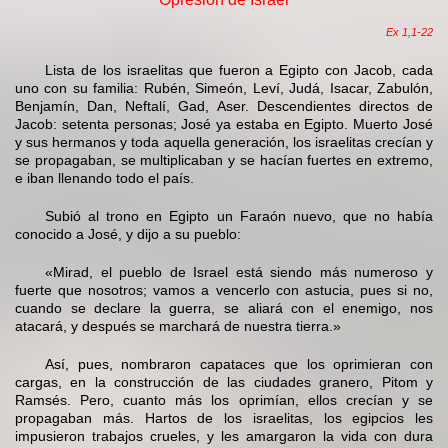
Ex 1,1-22
Lista de los israelitas que fueron a Egipto con Jacob, cada
uno con su familia: Rubén, Simeón, Leví, Judá, Isacar, Zabulón,
Benjamín, Dan, Neftalí, Gad, Aser. Descendientes directos de
Jacob: setenta personas; José ya estaba en Egipto. Muerto José
y sus hermanos y toda aquella generación, los israelitas crecían y
se propagaban, se multiplicaban y se hacían fuertes en extremo,
e iban llenando todo el país.
Subió al trono en Egipto un Faraón nuevo, que no había
conocido a José, y dijo a su pueblo:
«Mirad, el pueblo de Israel está siendo más numeroso y
fuerte que nosotros; vamos a vencerlo con astucia, pues si no,
cuando se declare la guerra, se aliará con el enemigo, nos
atacará, y después se marchará de nuestra tierra.»
Así, pues, nombraron capataces que los oprimieran con
cargas, en la construcción de las ciudades granero, Pitom y
Ramsés. Pero, cuanto más los oprimían, ellos crecían y se
propagaban más. Hartos de los israelitas, los egipcios les
impusieron trabajos crueles, y les amargaron la vida con dura