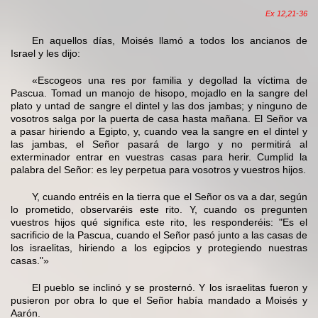
Ex 12,21-36
En aquellos días, Moisés llamó a todos los ancianos de
Israel y les dijo:
«Escogeos una res por familia y degollad la víctima de
Pascua. Tomad un manojo de hisopo, mojadlo en la sangre del
plato y untad de sangre el dintel y las dos jambas; y ninguno de
vosotros salga por la puerta de casa hasta mañana. El Señor va
a pasar hiriendo a Egipto, y, cuando vea la sangre en el dintel y
las jambas, el Señor pasará de largo y no permitirá al
exterminador entrar en vuestras casas para herir. Cumplid la
palabra del Señor: es ley perpetua para vosotros y vuestros hijos.
Y, cuando entréis en la tierra que el Señor os va a dar, según
lo prometido, observaréis este rito. Y, cuando os pregunten
vuestros hijos qué significa este rito, les responderéis: "Es el
sacrificio de la Pascua, cuando el Señor pasó junto a las casas de
los israelitas, hiriendo a los egipcios y protegiendo nuestras
casas."»
El pueblo se inclinó y se prosternó. Y los israelitas fueron y
pusieron por obra lo que el Señor había mandado a Moisés y
Aarón.