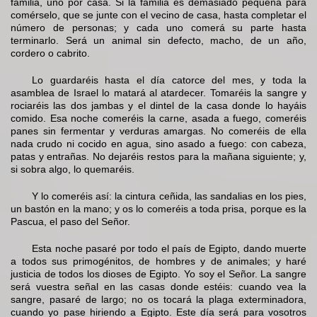
familia, uno por casa. Si la familia es demasiado pequeña para
comérselo, que se junte con el vecino de casa, hasta completar el
número de personas; y cada uno comerá su parte hasta
terminarlo. Será un animal sin defecto, macho, de un año,
cordero o cabrito.
Lo guardaréis hasta el día catorce del mes, y toda la
asamblea de Israel lo matará al atardecer. Tomaréis la sangre y
rociaréis las dos jambas y el dintel de la casa donde lo hayáis
comido. Esa noche comeréis la carne, asada a fuego, comeréis
panes sin fermentar y verduras amargas. No comeréis de ella
nada crudo ni cocido en agua, sino asado a fuego: con cabeza,
patas y entrañas. No dejaréis restos para la mañana siguiente; y,
si sobra algo, lo quemaréis.
Y lo comeréis así: la cintura ceñida, las sandalias en los pies,
un bastón en la mano; y os lo comeréis a toda prisa, porque es la
Pascua, el paso del Señor.
Esta noche pasaré por todo el país de Egipto, dando muerte
a todos sus primogénitos, de hombres y de animales; y haré
justicia de todos los dioses de Egipto. Yo soy el Señor. La sangre
será vuestra señal en las casas donde estéis: cuando vea la
sangre, pasaré de largo; no os tocará la plaga exterminadora,
cuando yo pase hiriendo a Egipto. Este día será para vosotros