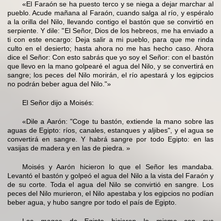
«El Faraón se ha puesto terco y se niega a dejar marchar al
pueblo. Acude mañana al Faraón, cuando salga al río, y espéralo
a la orilla del Nilo, llevando contigo el bastón que se convirtió en
serpiente. Y dile: "El Señor, Dios de los hebreos, me ha enviado a
ti con este encargo: Deja salir a mi pueblo, para que me rinda
culto en el desierto; hasta ahora no me has hecho caso. Ahora
dice el Señor: Con esto sabrás que yo soy el Señor: con el bastón
que llevo en la mano golpearé el agua del Nilo, y se convertirá en
sangre; los peces del Nilo morirán, el río apestará y los egipcios
no podrán beber agua del Nilo."»
El Señor dijo a Moisés:
«Dile a Aarón: "Coge tu bastón, extiende la mano sobre las
aguas de Egipto: ríos, canales, estanques y aljibes", y el agua se
convertirá en sangre. Y habrá sangre por todo Egipto: en las
vasijas de madera y en las de piedra. »
Moisés y Aarón hicieron lo que el Señor les mandaba.
Levantó el bastón y golpeó el agua del Nilo a la vista del Faraón y
de su corte. Toda el agua del Nilo se convirtió en sangre. Los
peces del Nilo murieron, el Nilo apestaba y los egipcios no podían
beber agua, y hubo sangre por todo el país de Egipto.
Los magos de Egipto hicieron lo mismo con sus