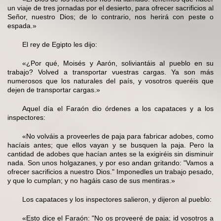
un viaje de tres jornadas por el desierto, para ofrecer sacrificios al
Señor, nuestro Dios; de lo contrario, nos herirá con peste o
espada.»
El rey de Egipto les dijo:
«¿Por qué, Moisés y Aarón, soliviantáis al pueblo en su
trabajo? Volved a transportar vuestras cargas. Ya son más
numerosos que los naturales del país, y vosotros queréis que
dejen de transportar cargas.»
Aquel día el Faraón dio órdenes a los capataces y a los
inspectores:
«No volváis a proveerles de paja para fabricar adobes, como
hacíais antes; que ellos vayan y se busquen la paja. Pero la
cantidad de adobes que hacían antes se la exigiréis sin disminuir
nada. Son unos holgazanes, y por eso andan gritando: "Vamos a
ofrecer sacrificios a nuestro Dios." Imponedles un trabajo pesado,
y que lo cumplan; y no hagáis caso de sus mentiras.»
Los capataces y los inspectores salieron, y dijeron al pueblo:
«Esto dice el Faraón: "No os proveeré de paja; id vosotros a