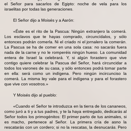
el Señor para sacarlos de Egipto: noche de vela para los
israelitas por todas las generaciones.
El Señor dijo a Moisés y a Aarón:
«Éste es el rito de la Pascua: Ningún extranjero la comerá.
Los esclavos que te hayas comprado, circuncídalos, y sólo
entonces podrán comerla. Ni el criado ni el jornalero la comerán.
La Pascua se ha de comer en una sola casa: no sacarás fuera
nada de la carne y no le romperéis ningún hueso. La comunidad
entera de Israel la celebrará. Y, si algún forastero que vive
contigo quiere celebrar la Pascua del Señor, hará circuncidar a
todos los varones de su casa, y sólo entonces podrá tomar parte
en ella: será como un indígena. Pero ningún incircunciso la
comerá. La misma ley vale para el indígena y para el forastero
que vive con vosotros.»
Y Moisés dijo al pueblo:
«Cuando el Señor te introduzca en la tierra de los cananeos,
como juró a ti y a tus padres, y te la haya entregado, dedicarás al
Señor todos los primogénitos: El primer parto de tus animales, si
es macho, pertenece al Señor. La primera cría de asno la
rescatarás con un cordero; si no la rescatas, la desnucarás. Pero