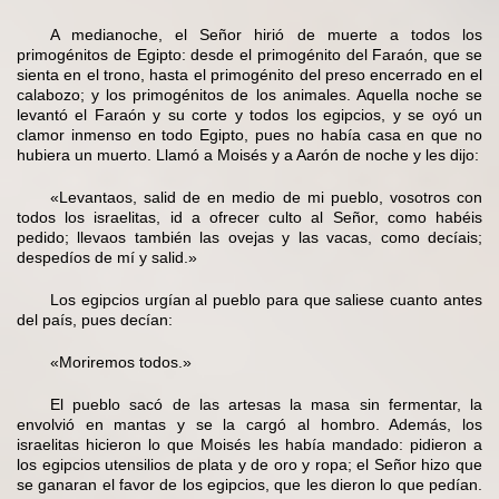
A medianoche, el Señor hirió de muerte a todos los
primogénitos de Egipto: desde el primogénito del Faraón, que se
sienta en el trono, hasta el primogénito del preso encerrado en el
calabozo; y los primogénitos de los animales. Aquella noche se
levantó el Faraón y su corte y todos los egipcios, y se oyó un
clamor inmenso en todo Egipto, pues no había casa en que no
hubiera un muerto. Llamó a Moisés y a Aarón de noche y les dijo:
«Levantaos, salid de en medio de mi pueblo, vosotros con
todos los israelitas, id a ofrecer culto al Señor, como habéis
pedido; llevaos también las ovejas y las vacas, como decíais;
despedíos de mí y salid.»
Los egipcios urgían al pueblo para que saliese cuanto antes
del país, pues decían:
«Moriremos todos.»
El pueblo sacó de las artesas la masa sin fermentar, la
envolvió en mantas y se la cargó al hombro. Además, los
israelitas hicieron lo que Moisés les había mandado: pidieron a
los egipcios utensilios de plata y de oro y ropa; el Señor hizo que
se ganaran el favor de los egipcios, que les dieron lo que pedían.