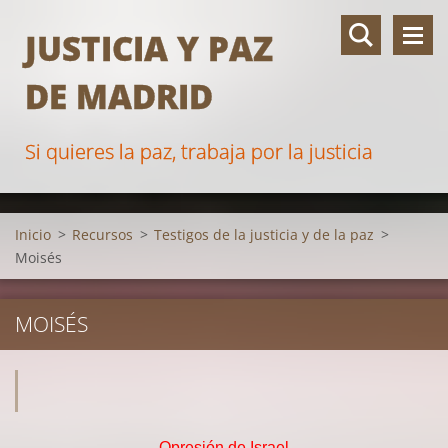
JUSTICIA Y PAZ
DE MADRID
Si quieres la paz, trabaja por la justicia
Inicio
>
Recursos
>
Testigos de la justicia y de la paz
>
Moisés
MOISÉS
Opresión de Israel