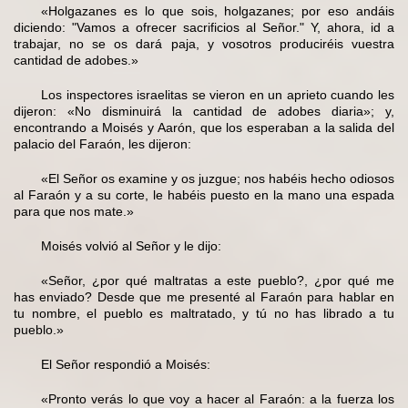
«Holgazanes es lo que sois, holgazanes; por eso andáis
diciendo: "Vamos a ofrecer sacrificios al Señor." Y, ahora, id a
trabajar, no se os dará paja, y vosotros produciréis vuestra
cantidad de adobes.»
Los inspectores israelitas se vieron en un aprieto cuando les
dijeron: «No disminuirá la cantidad de adobes diaria»; y,
encontrando a Moisés y Aarón, que los esperaban a la salida del
palacio del Faraón, les dijeron:
«El Señor os examine y os juzgue; nos habéis hecho odiosos
al Faraón y a su corte, le habéis puesto en la mano una espada
para que nos mate.»
Moisés volvió al Señor y le dijo:
«Señor, ¿por qué maltratas a este pueblo?, ¿por qué me
has enviado? Desde que me presenté al Faraón para hablar en
tu nombre, el pueblo es maltratado, y tú no has librado a tu
pueblo.»
El Señor respondió a Moisés:
«Pronto verás lo que voy a hacer al Faraón: a la fuerza los