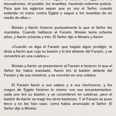
escuadrones, mi pueblo, los israelitas, haciendo solemne justicia.
Para que los egipcios sepan que yo soy el Señor, cuando
extienda mi mano contra Egipto y saque a los israelitas de en
medio de ellos.»
Moisés y Aarón hicieron puntualmente lo que el Señor les
mandaba. Cuando hablaron al Faraón, Moisés tenía ochenta
años, y Aarón ochenta y tres. El Señor dijo a Moisés y Aarón:
«Cuando os diga el Faraón que hagáis algún prodigio, le
dirás a Aarón que coja su bastón y lo tire delante del Faraón, y se
convertirá en una culebra.»
Moisés y Aarón se presentaron al Faraón e hicieron lo que el
Señor les había mandado. Aarón tiró el bastón delante del
Faraón y de sus ministros, y se convirtió en una culebra.
El Faraón llamó a sus sabios y a sus hechiceros, y los
magos de Egipto hicieron lo mismo con sus encantamientos:
cada uno tiró su bastón, y se convirtieron en culebras; pero el
bastón de Aarón se tragó los otros bastones. Y el Faraón se puso
terco y no les hizo caso, como había anunciado el Señor. El
Señor dijo a Moisés: