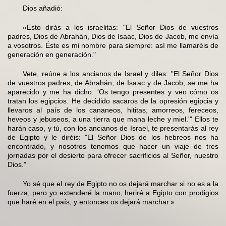
Dios añadió:
«Esto dirás a los israelitas: "El Señor Dios de vuestros
padres, Dios de Abrahán, Dios de Isaac, Dios de Jacob, me envía
a vosotros. Éste es mi nombre para siempre: así me llamaréis de
generación en generación."
Vete, reúne a los ancianos de Israel y diles: "El Señor Dios
de vuestros padres, de Abrahán, de Isaac y de Jacob, se me ha
aparecido y me ha dicho: 'Os tengo presentes y veo cómo os
tratan los egipcios. He decidido sacaros de la opresión egipcia y
llevaros al país de los cananeos, hititas, amorreos, fereceos,
heveos y jebuseos, a una tierra que mana leche y miel.'" Ellos te
harán caso, y tú, con los ancianos de Israel, te presentarás al rey
de Egipto y le diréis: "El Señor Dios de los hebreos nos ha
encontrado, y nosotros tenemos que hacer un viaje de tres
jornadas por el desierto para ofrecer sacrificios al Señor, nuestro
Dios."
Yo sé que el rey de Egipto no os dejará marchar si no es a la
fuerza; pero yo extenderé la mano, heriré a Egipto con prodigios
que haré en el país, y entonces os dejará marchar.»