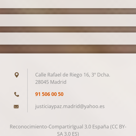
Calle Rafael de Riego 16, 3º Dcha.
28045 Madrid
91 506 00 50
justicia
ypaz.mad
rid@yaho
o.es
Reconocimiento-CompartirIgual 3.0 España (CC BY-
SA 3.0 ES)