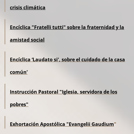
crisis climática
Encíclica "Fratelli tutti" sobre la fraternidad y la
amistad social
Encíclica ‘Laudato si', sobre el cuidado de la casa
común’
Instrucción Pastoral "Iglesia, servidora de los
pobres"
Exhortación Apostólica
"Evangelii Gaudium
"