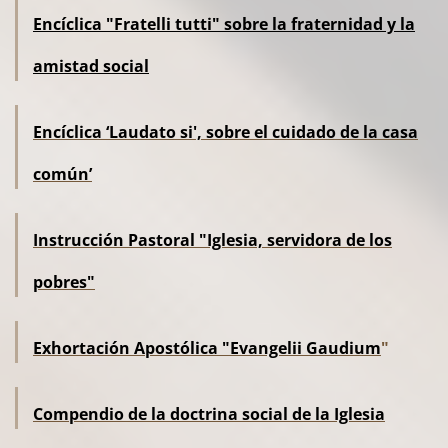
Encíclica "Fratelli tutti" sobre la fraternidad y la
amistad social
Encíclica ‘Laudato si', sobre el cuidado de la casa
común’
Instrucción Pastoral "Iglesia, servidora de los
pobres"
Exhortación Apostólica
"Evangelii Gaudium
"
Compendio de la doctrina social de la Iglesia