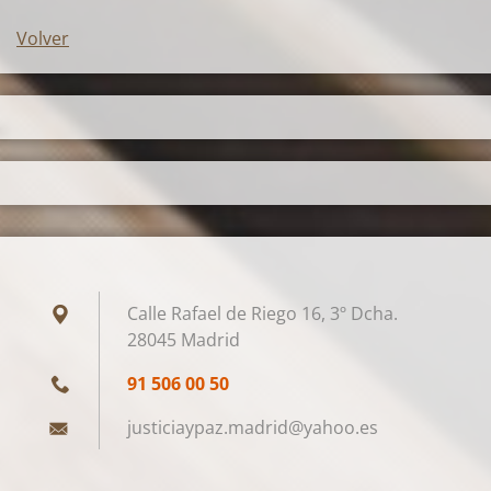
Volver
Calle Rafael de Riego 16, 3º Dcha.
28045 Madrid
91 506 00 50
justicia
ypaz.mad
rid@yaho
o.es