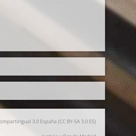
mpartirIgual 3.0 España (CC BY-SA 3.0 ES)