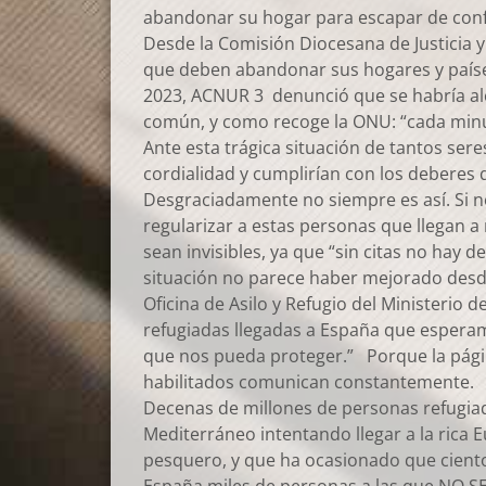
abandonar su hogar para escapar de conf
Desde la Comisión Diocesana de Justicia 
que deben abandonar sus hogares y países 
2023, ACNUR 3 denunció que se habría alc
común, y como recoge la ONU: “cada minuto
Ante esta trágica situación de tantos ser
cordialidad y cumplirían con los deberes 
Desgraciadamente no siempre es así. Si n
regularizar a estas personas que llegan 
sean invisibles, ya que “sin citas no hay 
situación no parece haber mejorado desde
Oficina de Asilo y Refugio del Ministerio
refugiadas llegadas a España que esperamo
que nos pueda proteger.” Porque la página
habilitados comunican constantemente.
Decenas de millones de personas refugia
Mediterráneo intentando llegar a la rica 
pesquero, y que ha ocasionado que ciento