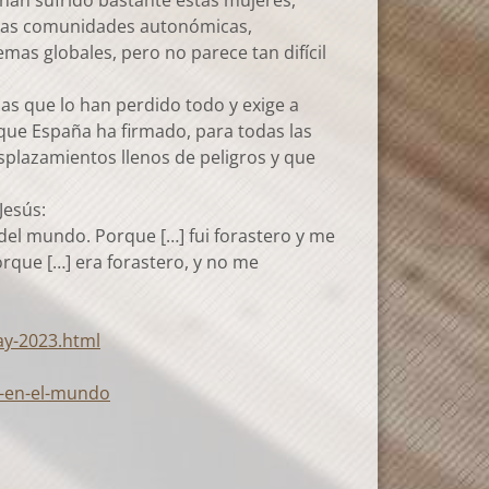
han sufrido bastante estas mujeres,
y las comunidades autonómicas,
s globales, pero no parece tan difícil
nas que lo han perdido todo y exige a
ue España ha firmado, para todas las
plazamientos llenos de peligros y que
Jesús:
del mundo. Porque […] fui forastero y me
orque […] era forastero, y no me
ay-2023.html
s-en-el-mundo