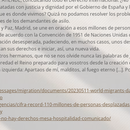
 ATIENDE, conculcando todo el Derecho Internacional. ¿No 
atadas con justicia y dignidad por el Gobierno de España 
 es donde vivimos? Quizá no podamos resolver los problema
les de los demandantes de asilo.
a y Paz, Madrid, se une en oración a esos millones de perso
e acuerdo con la Convención de 1951 de Naciones Unidas q
uación desesperada, padeciendo, en muchos casos, unos des
an sus derechos e iniciar, así, una nueva vida.
ros hermanos, que no se nos olvide nunca las palabras de 
eredad el Reino preparado para vosotros desde la creación 
a izquierda: Apartaos de mí, malditos, al fuego eterno […]. P
messages/migration/documents/20230511-world-migrants-d
do
gencias/cifra-record-110-millones-de-personas-desplazada
y
s-no-hay-derechos-mesa-hospitalidad-comunicado/