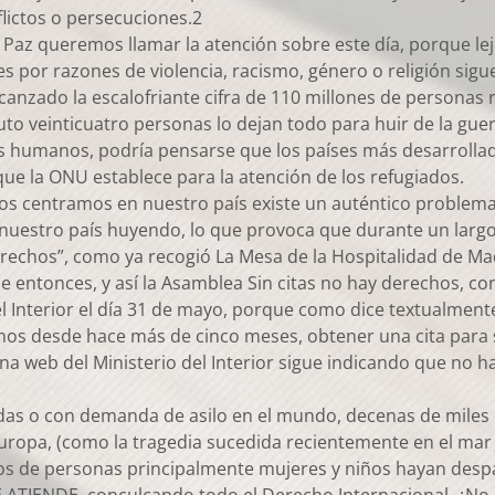
lictos o persecuciones.2
y Paz queremos llamar la atención sobre este día, porque l
por razones de violencia, racismo, género o religión sigue
anzado la escalofriante cifra de 110 millones de personas 
 veinticuatro personas lo dejan todo para huir de la guerra
es humanos, podría pensarse que los países más desarrollado
que la ONU establece para la atención de los refugiados.
os centramos en nuestro país existe un auténtico problema 
a nuestro país huyendo, lo que provoca que durante un lar
derechos”, como ya recogió La Mesa de la Hospitalidad de Mad
 entonces, y así la Asamblea Sin citas no hay derechos, co
 del Interior el día 31 de mayo, porque como dice textualme
s desde hace más de cinco meses, obtener una cita para sol
 web del Ministerio del Interior sigue indicando que no hay
das o con demanda de asilo en el mundo, decenas de mile
Europa, (como la tragedia sucedida recientemente en el mar
s de personas principalmente mujeres y niños hayan despar