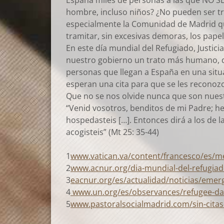
España miles de personas a las que NO SE
hombre, incluso niños? ¿No pueden ser tr
especialmente la Comunidad de Madrid que
tramitar, sin excesivas demoras, los pape
En este día mundial del Refugiado, Justici
nuestro gobierno un trato más humano, d
personas que llegan a España en una sit
esperan una cita para que se les reconozc
Que no se nos olvide nunca que son nuest
“Venid vosotros, benditos de mi Padre; h
hospedasteis […]. Entonces dirá a los de l
acogisteis” (Mt 25: 35-44)
1
www.vatican.va/content/francesco/es/
2
www.acnur.org/dia-mundial-del-refugia
3
eacnur.org/es/actualidad/noticias/emer
4
www.un.org/es/observances/refugee-da
5
www.pastoralsocialmadrid.com/sin-cita