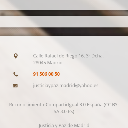
Calle Rafael de Riego 16, 3º Dcha.
28045 Madrid
91 506 00 50
justicia
ypaz.mad
rid@yaho
o.es
Reconocimiento-CompartirIgual 3.0 España (CC BY-
SA 3.0 ES)
Justicia y Paz de Madrid