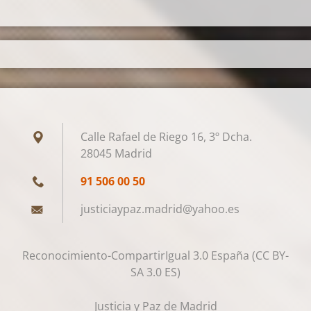
Calle Rafael de Riego 16, 3º Dcha.
28045 Madrid
91 506 00 50
justicia
ypaz.mad
rid@yaho
o.es
Reconocimiento-CompartirIgual 3.0 España (CC BY-
SA 3.0 ES)
Justicia y Paz de Madrid