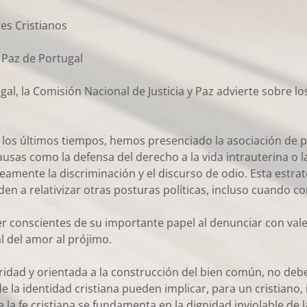
res Cristianos
y Paz de Portugal
al, la Comisión Nacional de Justicia y Paz advierte sobre lo
n los últimos tiempos, hemos presenciado la asociación de 
usas como la defensa del derecho a la vida intrauterina o l
mente la discriminación y el discurso de odio. Esta estrat
nden a relativizar otras posturas políticas, incluso cuando c
 ser conscientes de su importante papel al denunciar con val
l del amor al prójimo.
idad y orientada a la construcción del bien común, no debe 
 de la identidad cristiana pueden implicar, para un cristiano,
la fe cristiana se fundamenta en la dignidad inviolable de la