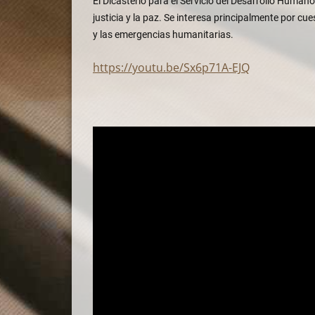
El Dicasterio para el Servicio del Desarrollo Human
justicia y la paz. Se interesa principalmente por cu
y las emergencias humanitarias.
https://youtu.be/Sx6p71A-EJQ