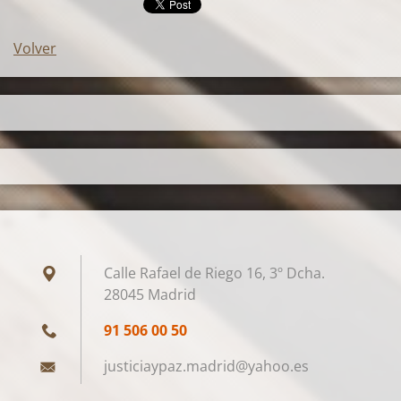
Volver
Calle Rafael de Riego 16, 3º Dcha.
28045 Madrid
91 506 00 50
justicia
ypaz.mad
rid@yaho
o.es