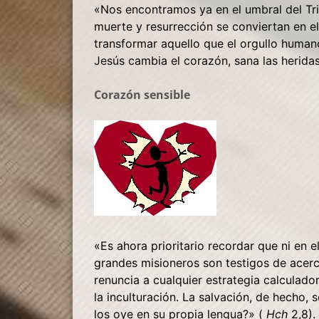
«
Nos encontramos ya en el umbral del Tri
muerte y resurrección se conviertan en el
transformar aquello que el orgullo human
Jesús cambia el corazón, sana las heridas,
Corazón sensible
«
Es ahora prioritario recordar que ni en e
grandes misioneros son testigos de acerc
renuncia a cualquier estrategia calculado
la inculturación. La salvación, de hecho
los oye en su propia lengua?» (
Hch
2,8).