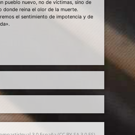
un pueblo nuevo, no de víctimas, sino de
o donde reina el olor de la muerte.
peremos el sentimiento de impotencia y de
ida
»
.
mpartirIgual 3.0 España (CC BY-SA 3.0 ES)