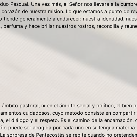
duo Pascual. Una vez más, el Señor nos llevará a la cumbre
 corazón de nuestra misión. Lo que estamos a punto de reviv
o tiende generalmente a endurecer: nuestra identidad, nuest
 perfuma y hace brillar nuestros rostros, reconcilia y reún
l ámbito pastoral, ni en el ámbito social y político, el bien
amientos cuidadosos, cuyo método consiste en compartir la 
ra, el diálogo y el respeto. Es el camino de la encarnación
, sólo puede ser acogida por cada uno en su lengua matern
 La sorpresa de Pentecostés se repite cuando no pretende