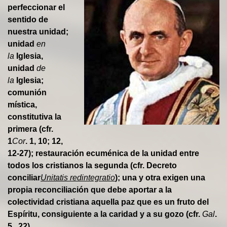
perfeccionar el
sentido de
nuestra unidad;
unidad
en
la
Iglesia,
unidad
de
la
Iglesia;
comunión
mística,
constitutiva la
primera (cfr.
1
Cor
. 1, 10; 12,
12-27); restauración ecuménica de la unidad entre
todos los cristianos la segunda (cfr. Decreto
conciliar
Unitatis redintegratio
); una y otra exigen una
propia reconciliación que debe aportar a la
colectividad cristiana aquella paz que es un fruto del
Espíritu, consiguiente a la caridad y a su gozo (cfr.
Gal
.
5 , 22).