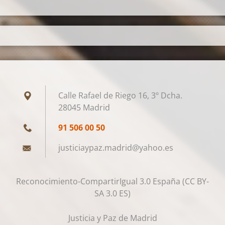
Calle Rafael de Riego 16, 3º Dcha.
28045 Madrid
91 506 00 50
justicia
ypaz.mad
rid@yaho
o.es
Reconocimiento-CompartirIgual 3.0 España (CC BY-
SA 3.0 ES)
Justicia y Paz de Madrid