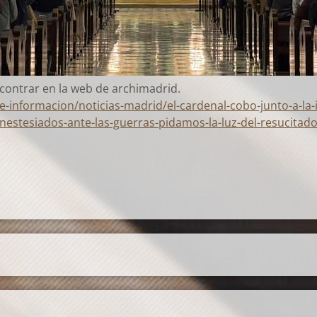
ncontrar en la web de archimadrid.
-informacion/noticias-madrid/el-cardenal-cobo-junto-a-la-
anestesiados-ante-las-guerras-pidamos-la-luz-del-resucitad