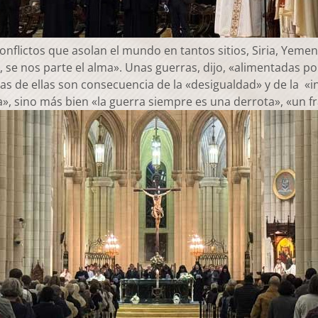
onflictos que asolan el mundo en tantos sitios, Siria, Yemen,
, se nos parte el alma». Unas guerras, dijo, «alimentadas p
de ellas son consecuencia de la «desigualdad» y de la «inju
a», sino más bien «la guerra siempre es una derrota», «un f