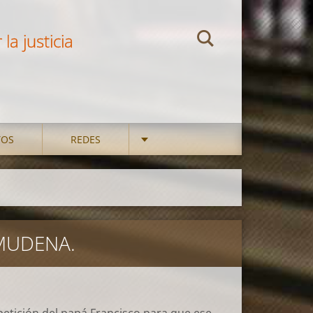
la justicia
TOS
REDES
LMUDENA.