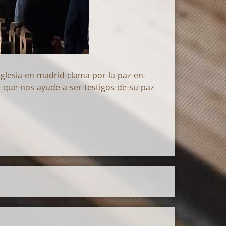
iglesia-en-madrid-clama-por-la-paz-en-
o-que-nos-ayude-a-ser-testigos-de-su-paz