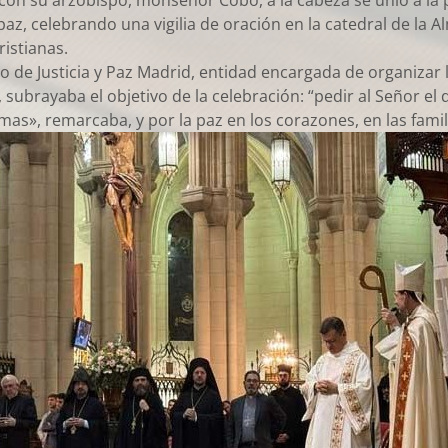
d con su arzobispo, monseñor Cobo, a la cabeza se unió a la
paz, celebrando una vigilia de oración en la catedral de la
ristianas.
io de Justicia y Paz Madrid, entidad encargada de organizar l
ubrayaba el objetivo de la celebración: “pedir al Señor el d
timas», remarcaba, y por la paz en los corazones, en las fami