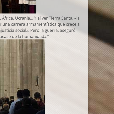
 África, Ucrania… Y al ver Tierra Santa, «la
or una carrera armamentística que crece a
sticia social». Pero la guerra, aseguró,
racaso de la humanidad».”