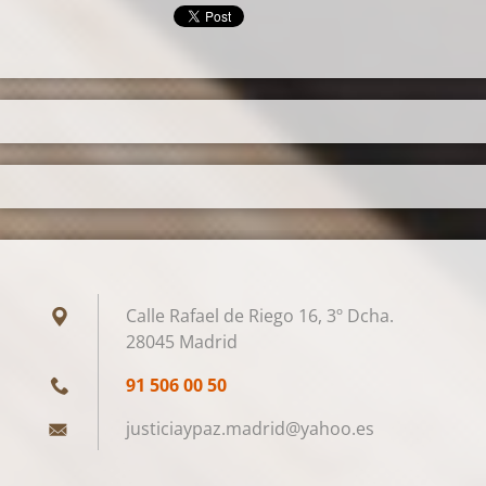
Calle Rafael de Riego 16, 3º Dcha.
28045 Madrid
91 506 00 50
justicia
ypaz.mad
rid@yaho
o.es