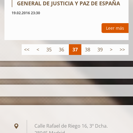
GENERAL DE JUSTICIA Y PAZ DE ESPAÑA
19.02.2016 23:30
Leer más
<<
<
35
36
37
38
39
>
>>
Calle Rafael de Riego 16, 3º Dcha.